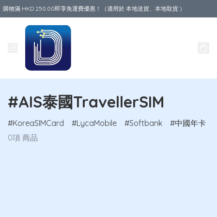
購物滿 HKD 250.00即享免運費優惠！（適用於 本地送貨、本地取貨 )
Data World
#AIS泰國TravellerSIM
KoreaSIMCard
LycaMobile
Softbank
中國年卡
0項 商品