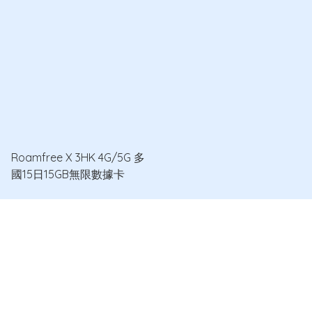
Roamfree X 3HK 4G/5G 多
國15日15GB無限數據卡