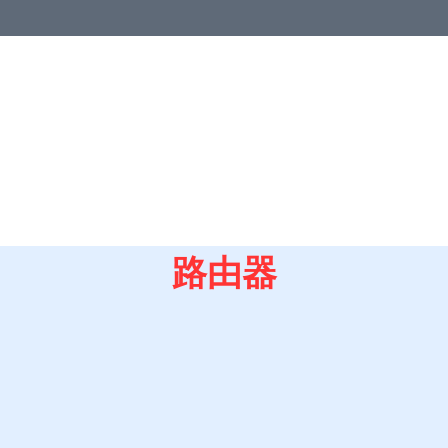
優惠
中港澳地區
亞洲地區
歐洲地區
北美地區
澳洲及紐
教室
路由器