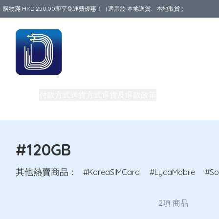
購物滿 HKD 250.00即享免運費優惠！（適用於 本地送貨、本地取貨 )
Data World
商品
付款方式
送貨方式
退貨及退款政策
關於我們
買一送一
旅行必備生活用品
路由器
團體購買及批發
私隱權政策
電話卡
#120GB
其他熱賣商品：
KoreaSIMCard
LycaMobile
So
2項 商品