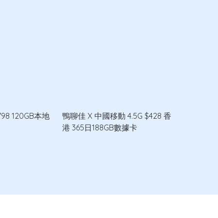
$798 120GB本地
鴨聊佳 X 中國移動 4.5G $428 香
港 365日188GB數據卡