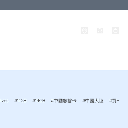
西蘭
其他國家
品牌
攜號轉台
實名登記
ives
11GB
14GB
中國數據卡
中國大陸
買一送