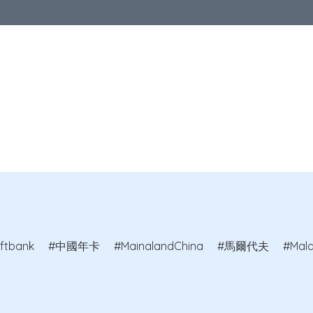
優惠
中港澳地區
亞洲地區
歐洲地區
北美地區
澳洲及紐
教室
ftbank
中國年卡
MainalandChina
馬爾代夫
Mald