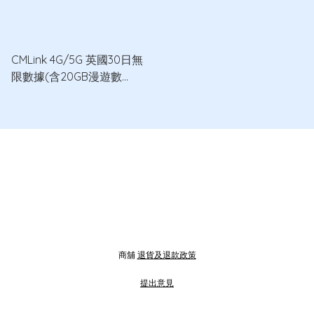
CMLink 4G/5G 英國30日無
限數據(含20GB漫遊數
據)+100分鐘通話數據卡
商舖
退貨及退款政策
提出意見