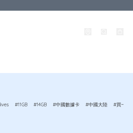
西蘭
其他國家
品牌
攜號轉台
實名登記
ives
11GB
14GB
中國數據卡
中國大陸
買一送