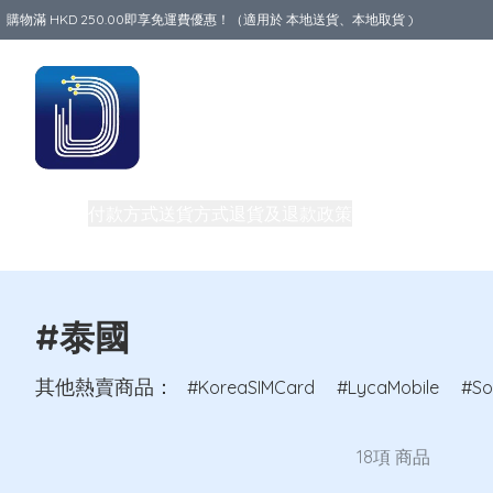
購物滿 HKD 250.00即享免運費優惠！（適用於 本地送貨、本地取貨 )
Data World
商品
付款方式
送貨方式
退貨及退款政策
關於我們
買一送一
旅行必備生活用品
路由器
團體購買及批發
私隱權政策
電話卡
#泰國
其他熱賣商品：
KoreaSIMCard
LycaMobile
So
18項 商品