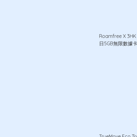
Roamfree X 3H
日5GB無限數據
TrueMove Eco Tr