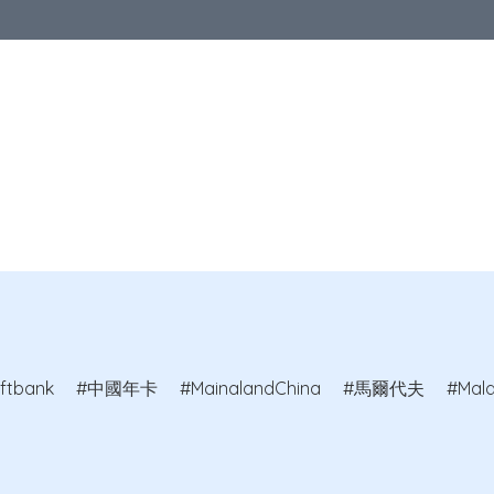
優惠
中港澳地區
亞洲地區
歐洲地區
北美地區
澳洲及紐
教室
ftbank
中國年卡
MainalandChina
馬爾代夫
Mald