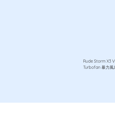
Rude Storm X3 V
Turbofan 暴力