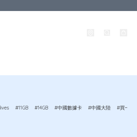
西蘭
其他國家
品牌
攜號轉台
實名登記
ives
11GB
14GB
中國數據卡
中國大陸
買一送