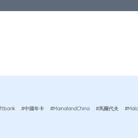
優惠
中港澳地區
亞洲地區
歐洲地區
北美地區
澳洲及紐
教室
ftbank
中國年卡
MainalandChina
馬爾代夫
Mald