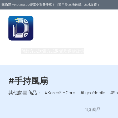
購物滿 HKD 250.00即享免運費優惠！（適用於 本地送貨、本地取貨 )
Data World
商品
付款方式
送貨方式
退貨及退款政策
關於我們
買一送一
旅行必備生活用品
路由器
團體購買及批發
私隱權政策
電話卡
#手持風扇
其他熱賣商品：
KoreaSIMCard
LycaMobile
So
1項 商品