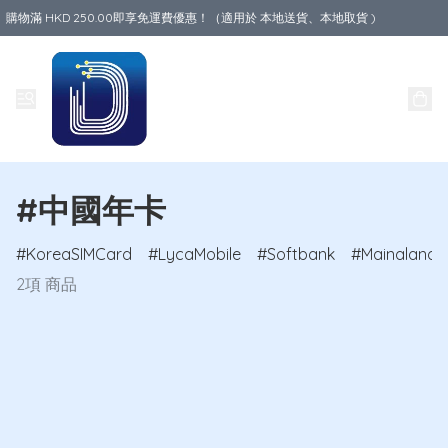
購物滿 HKD 250.00即享免運費優惠！（適用於 本地送貨、本地取貨 )
Data World
#中國年卡
KoreaSIMCard
LycaMobile
Softbank
MainalandC
2項 商品