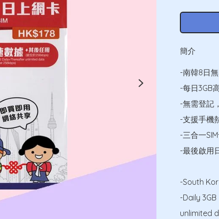
簡介
-南韓8日無
-每日3GB
-無需登記
-支援手機
-三合一SI
-最後啟用日期為
-South Kor
-Daily 3GB
unlimited d