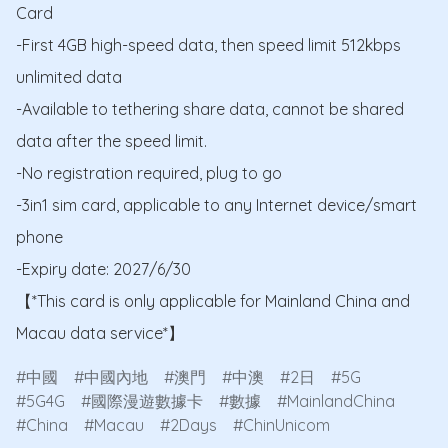
Card

-First 4GB high-speed data, then speed limit 512kbps 
unlimited data

-Available to tethering share data, cannot be shared 
data after the speed limit.

-No registration required, plug to go

-3in1 sim card, applicable to any Internet device/smart 
phone

-Expiry date: 2027/6/30

【*This card is only applicable for Mainland China and 
Macau data service*】
中國
中國內地
澳門
中澳
2日
5G
5G4G
國際漫遊數據卡
數據
MainlandChina
China
Macau
2Days
ChinUnicom