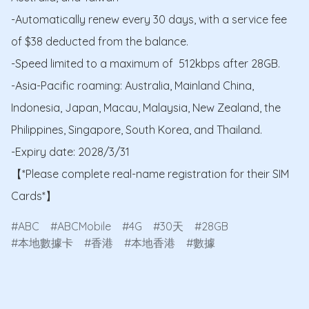
-Automatically renew every 30 days, with a service fee 
of $38 deducted from the balance.

-Speed limited to a maximum of  512kbps after 28GB.

-Asia-Pacific roaming: Australia, Mainland China, 
Indonesia, Japan, Macau, Malaysia, New Zealand, the 
Philippines, Singapore, South Korea, and Thailand.

-Expiry date: 2028/3/31

【*Please complete real-name registration for their SIM 
Cards*】
ABC
ABCMobile
4G
30天
28GB
本地數據卡
香港
本地香港
數據