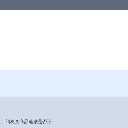
區
亞洲地區
歐洲地區
北美地區
澳洲及紐西蘭
其他國家
品
。 請檢查商品連結是否正